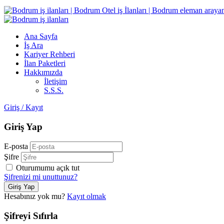
Ana Sayfa
İş Ara
Kariyer Rehberi
İlan Paketleri
Hakkımızda
İletişim
S.S.S.
Giriş
/
Kayıt
Giriş Yap
E-posta
Şifre
Oturumumu açık tut
Şifrenizi mi unuttunuz?
Hesabınız yok mu?
Kayıt olmak
Şifreyi Sıfırla