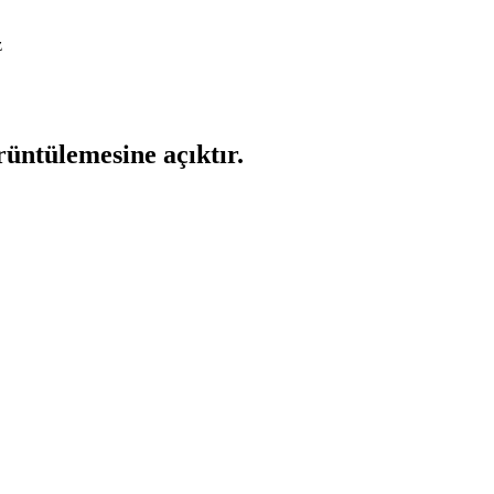
z
rüntülemesine açıktır.