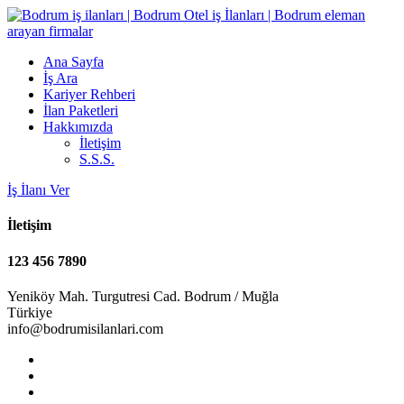
Ana Sayfa
İş Ara
Kariyer Rehberi
İlan Paketleri
Hakkımızda
İletişim
S.S.S.
İş İlanı Ver
İletişim
123 456 7890
Yeniköy Mah. Turgutresi Cad. Bodrum / Muğla
Türkiye
info@bodrumisilanlari.com