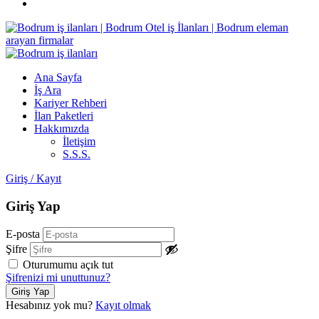
Ana Sayfa
İş Ara
Kariyer Rehberi
İlan Paketleri
Hakkımızda
İletişim
S.S.S.
Giriş
/
Kayıt
Giriş Yap
E-posta
Şifre
Oturumumu açık tut
Şifrenizi mi unuttunuz?
Hesabınız yok mu?
Kayıt olmak