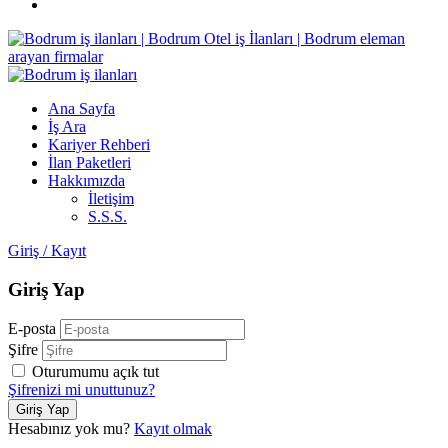
Ana Sayfa
İş Ara
Kariyer Rehberi
İlan Paketleri
Hakkımızda
İletişim
S.S.S.
Giriş
/
Kayıt
Giriş Yap
E-posta
Şifre
Oturumumu açık tut
Şifrenizi mi unuttunuz?
Hesabınız yok mu?
Kayıt olmak