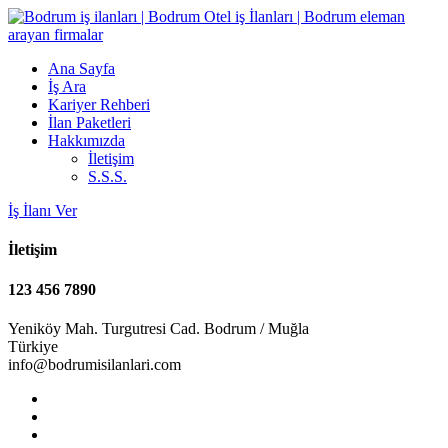
Ana Sayfa
İş Ara
Kariyer Rehberi
İlan Paketleri
Hakkımızda
İletişim
S.S.S.
İş İlanı Ver
İletişim
123 456 7890
Yeniköy Mah. Turgutresi Cad. Bodrum / Muğla
Türkiye
info@bodrumisilanlari.com