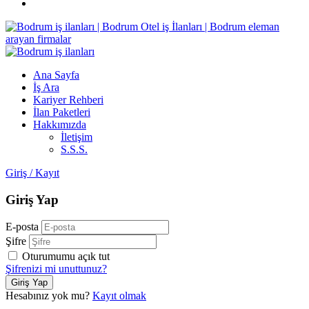
Ana Sayfa
İş Ara
Kariyer Rehberi
İlan Paketleri
Hakkımızda
İletişim
S.S.S.
Giriş
/
Kayıt
Giriş Yap
E-posta
Şifre
Oturumumu açık tut
Şifrenizi mi unuttunuz?
Hesabınız yok mu?
Kayıt olmak