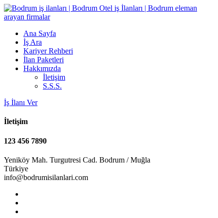
Ana Sayfa
İş Ara
Kariyer Rehberi
İlan Paketleri
Hakkımızda
İletişim
S.S.S.
İş İlanı Ver
İletişim
123 456 7890
Yeniköy Mah. Turgutresi Cad. Bodrum / Muğla
Türkiye
info@bodrumisilanlari.com