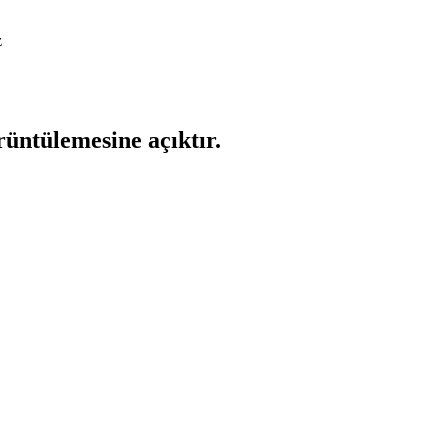
z
rüntülemesine açıktır.