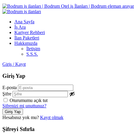
Ana Sayfa
İş Ara
Kariyer Rehberi
İlan Paketleri
Hakkımızda
İletişim
S.S.S.
Giriş
/
Kayıt
Giriş Yap
E-posta
Şifre
Oturumumu açık tut
Şifrenizi mi unuttunuz?
Hesabınız yok mu?
Kayıt olmak
Şifreyi Sıfırla