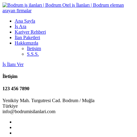
Ana Sayfa
İş Ara
Kariyer Rehberi
İlan Paketleri
Hakkımızda
İletişim
S.S.S.
İş İlanı Ver
İletişim
123 456 7890
Yeniköy Mah. Turgutresi Cad. Bodrum / Muğla
Türkiye
info@bodrumisilanlari.com