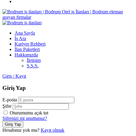
Ana Sayfa
İş Ara
Kariyer Rehberi
İlan Paketleri
Hakkımızda
İletişim
S.S.S.
Giriş
/
Kayıt
Giriş Yap
E-posta
Şifre
Oturumumu açık tut
Şifrenizi mi unuttunuz?
Hesabınız yok mu?
Kayıt olmak