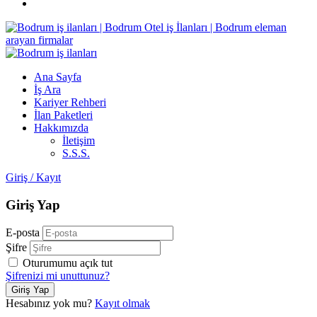
Ana Sayfa
İş Ara
Kariyer Rehberi
İlan Paketleri
Hakkımızda
İletişim
S.S.S.
Giriş
/
Kayıt
Giriş Yap
E-posta
Şifre
Oturumumu açık tut
Şifrenizi mi unuttunuz?
Hesabınız yok mu?
Kayıt olmak