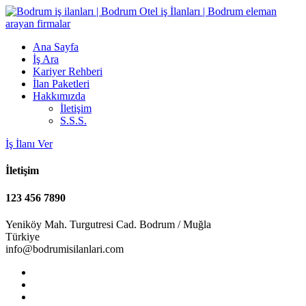
Ana Sayfa
İş Ara
Kariyer Rehberi
İlan Paketleri
Hakkımızda
İletişim
S.S.S.
İş İlanı Ver
İletişim
123 456 7890
Yeniköy Mah. Turgutresi Cad. Bodrum / Muğla
Türkiye
info@bodrumisilanlari.com