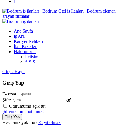
Ana Sayfa
İş Ara
Kariyer Rehberi
İlan Paketleri
Hakkımızda
İletişim
S.S.S.
Giriş
/
Kayıt
Giriş Yap
E-posta
Şifre
Oturumumu açık tut
Şifrenizi mi unuttunuz?
Hesabınız yok mu?
Kayıt olmak