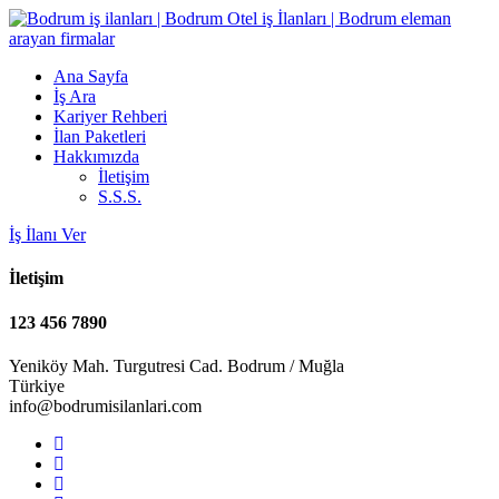
Ana Sayfa
İş Ara
Kariyer Rehberi
İlan Paketleri
Hakkımızda
İletişim
S.S.S.
İş İlanı Ver
İletişim
123 456 7890
Yeniköy Mah. Turgutresi Cad. Bodrum / Muğla
Türkiye
info@bodrumisilanlari.com