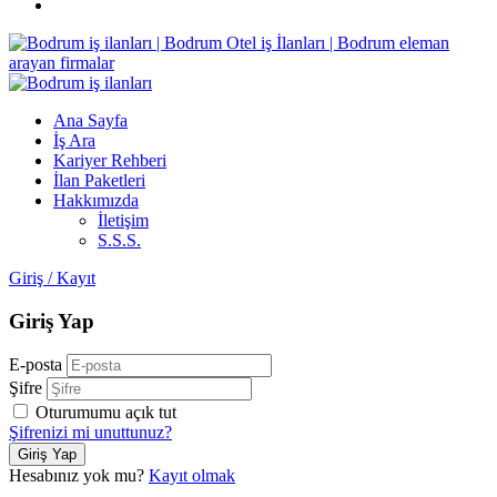
Ana Sayfa
İş Ara
Kariyer Rehberi
İlan Paketleri
Hakkımızda
İletişim
S.S.S.
Giriş
/
Kayıt
Giriş Yap
E-posta
Şifre
Oturumumu açık tut
Şifrenizi mi unuttunuz?
Hesabınız yok mu?
Kayıt olmak