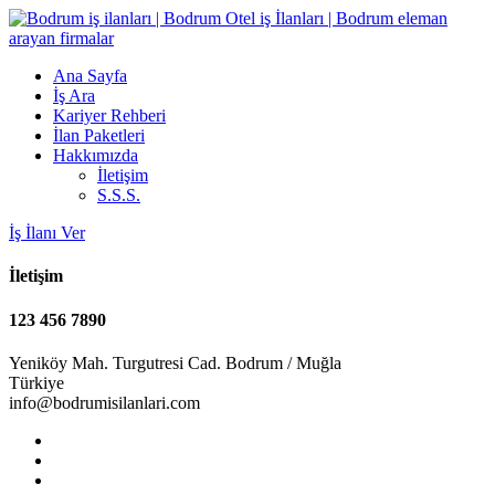
Ana Sayfa
İş Ara
Kariyer Rehberi
İlan Paketleri
Hakkımızda
İletişim
S.S.S.
İş İlanı Ver
İletişim
123 456 7890
Yeniköy Mah. Turgutresi Cad. Bodrum / Muğla
Türkiye
info@bodrumisilanlari.com