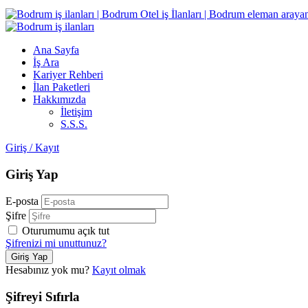
Ana Sayfa
İş Ara
Kariyer Rehberi
İlan Paketleri
Hakkımızda
İletişim
S.S.S.
Giriş
/
Kayıt
Giriş Yap
E-posta
Şifre
Oturumumu açık tut
Şifrenizi mi unuttunuz?
Hesabınız yok mu?
Kayıt olmak
Şifreyi Sıfırla