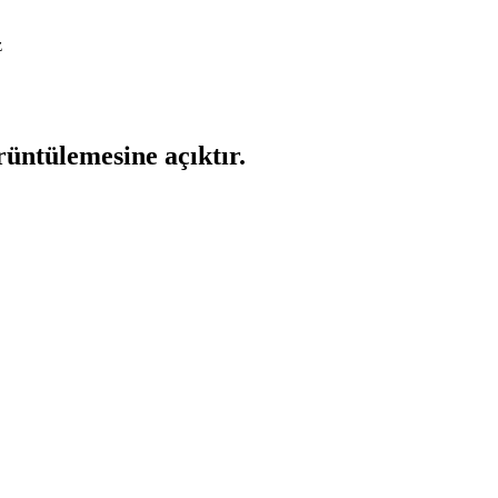
z
rüntülemesine açıktır.