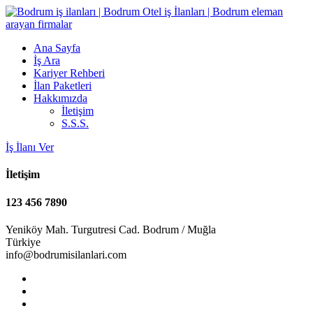
Ana Sayfa
İş Ara
Kariyer Rehberi
İlan Paketleri
Hakkımızda
İletişim
S.S.S.
İş İlanı Ver
İletişim
123 456 7890
Yeniköy Mah. Turgutresi Cad. Bodrum / Muğla
Türkiye
info@bodrumisilanlari.com