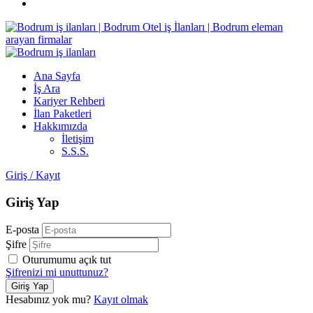
Ana Sayfa
İş Ara
Kariyer Rehberi
İlan Paketleri
Hakkımızda
İletişim
S.S.S.
Giriş
/
Kayıt
Giriş Yap
E-posta
Şifre
Oturumumu açık tut
Şifrenizi mi unuttunuz?
Hesabınız yok mu?
Kayıt olmak