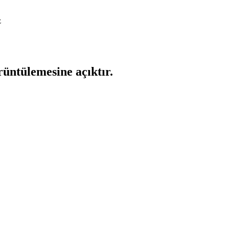
z
rüntülemesine açıktır.