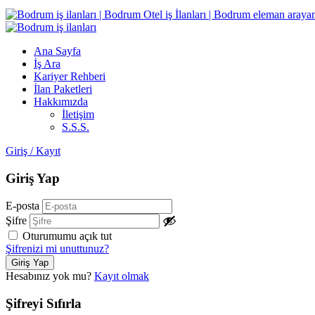
Ana Sayfa
İş Ara
Kariyer Rehberi
İlan Paketleri
Hakkımızda
İletişim
S.S.S.
Giriş
/
Kayıt
Giriş Yap
E-posta
Şifre
Oturumumu açık tut
Şifrenizi mi unuttunuz?
Hesabınız yok mu?
Kayıt olmak
Şifreyi Sıfırla