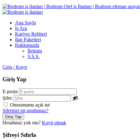
Ana Sayfa
İş Ara
Kariyer Rehberi
İlan Paketleri
Hakkımızda
İletişim
S.S.S.
Giriş
/
Kayıt
Giriş Yap
E-posta
Şifre
Oturumumu açık tut
Şifrenizi mi unuttunuz?
Hesabınız yok mu?
Kayıt olmak
Şifreyi Sıfırla