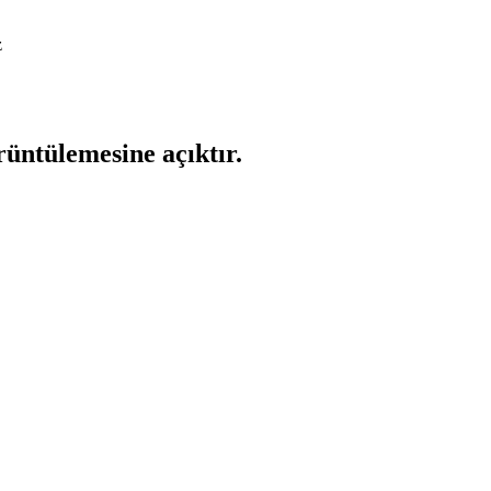
z
rüntülemesine açıktır.