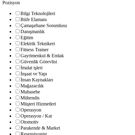
Pozisyon
Bilgi Teknolojileri
Büfe Elamanı
Çamaşırhane Sorumlusu
Danışmanlık
Eğitim
Elektrik Teknikeri
Fitness Trainer
Gayrimenkul & Emlak
Güvenlik Görevlisi
İmalat işleri
İnşaat ve Yapı
İnsan Kaynakları
Mağazacılık
Muhasebe
Mühendis
Müşteri Hizmetleri
Operasyon
Operasyon / Kat
Otomotiv
Parakende & Market
Resepsiyonist