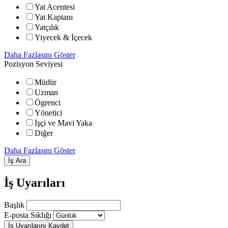
Yat Acentesi
Yat Kaptanı
Yatçılık
Yiyecek & İçecek
Daha Fazlasını Göster
Pozisyon Seviyesi
Müdür
Uzman
Ögrenci
Yönetici
İşçi ve Mavi Yaka
Diğer
Daha Fazlasını Göster
İş Ara
İş Uyarıları
Başlık
E-posta Sıklığı
İş Uyarılarını Kaydet