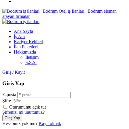
Ana Sayfa
İş Ara
Kariyer Rehberi
İlan Paketleri
Hakkımızda
İletişim
S.S.S.
Giriş
/
Kayıt
Giriş Yap
E-posta
Şifre
Oturumumu açık tut
Şifrenizi mi unuttunuz?
Hesabınız yok mu?
Kayıt olmak