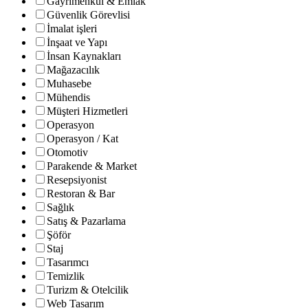
Gayrimenkul & Emlak
Güvenlik Görevlisi
İmalat işleri
İnşaat ve Yapı
İnsan Kaynakları
Mağazacılık
Muhasebe
Mühendis
Müşteri Hizmetleri
Operasyon
Operasyon / Kat
Otomotiv
Parakende & Market
Resepsiyonist
Restoran & Bar
Sağlık
Satış & Pazarlama
Şöför
Staj
Tasarımcı
Temizlik
Turizm & Otelcilik
Web Tasarım