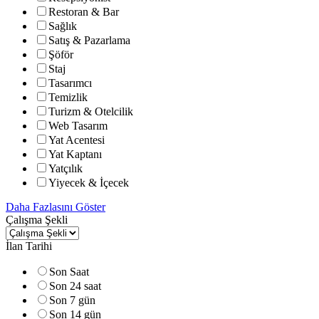
Restoran & Bar
Sağlık
Satış & Pazarlama
Şöför
Staj
Tasarımcı
Temizlik
Turizm & Otelcilik
Web Tasarım
Yat Acentesi
Yat Kaptanı
Yatçılık
Yiyecek & İçecek
Daha Fazlasını Göster
Çalışma Şekli
İlan Tarihi
Son Saat
Son 24 saat
Son 7 gün
Son 14 gün