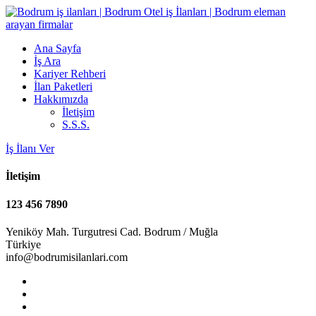
Ana Sayfa
İş Ara
Kariyer Rehberi
İlan Paketleri
Hakkımızda
İletişim
S.S.S.
İş İlanı Ver
İletişim
123 456 7890
Yeniköy Mah. Turgutresi Cad. Bodrum / Muğla
Türkiye
info@bodrumisilanlari.com